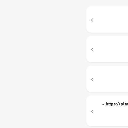
تحميل تطبيق https://play.google.com/store/apps/details?id=kr.co.lylstudio.httpsguard -