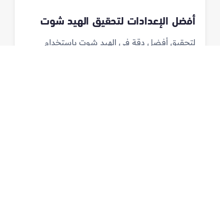
أفضل الإعدادات لتحقيق الهيد شوت
لتحقيق أفضل دقة في الهيد شوت باستخدام
تطبيق Crosshair Pro، يجب على اللاعبين اتباع
بعض الإعدادات الموصى بها. أولاً، يُفضل استخدام
شكل نقطة تصويب دائري، حيث يساعد هذا الشكل
في تحديد الهدف بدقة أكبر. يمكن ضبط حجم
النقطة بحيث يكون كبيرًا بما يكفي لرؤيتها بسهولة
ولكن ليس كبيرًا لدرجة تشوش الرؤية. حجم
يتراوح بين 8-10 بكسل عادة ما يكون مثالياً.
ثانيًا، يجب اختيار لون النقطة بعناية. الألوان الزاهية
مثل الأخضر أو الأحمر تُعتبر خيارات ممتازة، حيث
تتباين بشكل جيد مع الخلفيات المختلفة في