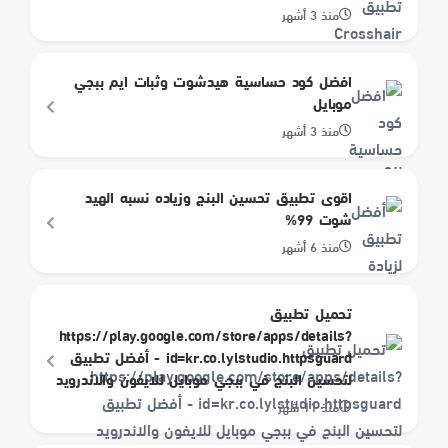
منذ 3 أشهر
افضل كود حساسية هيدشوت وثبات ايم ببجي
موبايل
منذ 3 أشهر
اقوى تطبيق تحسين البنج وزياده نسبه الهيد
شوت 99%
منذ 6 أشهر
تحميل تطبيق
https://play.google.com/store/apps/details?
id=kr.co.lylstudio.httpsguard - أفضل تطبيق
لتحسين البنج في ببجي موبايل للايفون والاندرويد
منذ 11 شهر